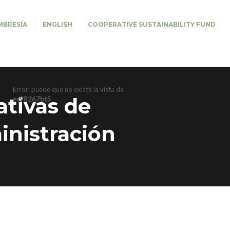
BRESÍA
ENGLISH
COOPERATIVE SUSTAINABILITY FUND
Error: puede que no exista la vista de
tivas de
ec98267bt5
inistración