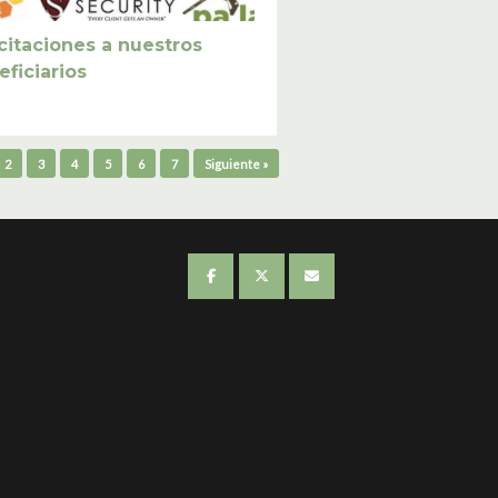
icitaciones a nuestros
eficiarios
2
3
4
5
6
7
Siguiente »