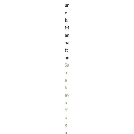
ur
e
k
,
M
an
ha
tt
an
Sa
m
a
k
ay
a
Y
o
g
a