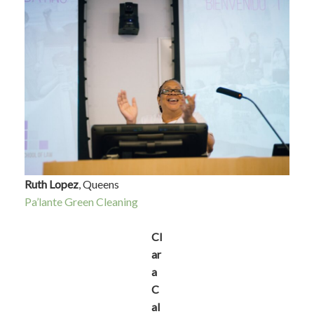
Ruth Lopez
, Queens
Pa’lante Green Cleaning
Cl
ar
a
C
al