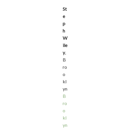
St
e
p
h
W
ile
y
,
B
ro
o
kl
yn
B
ro
o
kl
yn