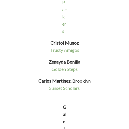
P
ac
k
er
s
Cristol Munoz
Trusty Amigos
Zenayda Bonilla
Golden Steps
Carlos Martinez
, Brooklyn
Sunset Scholars
G
al
e
J