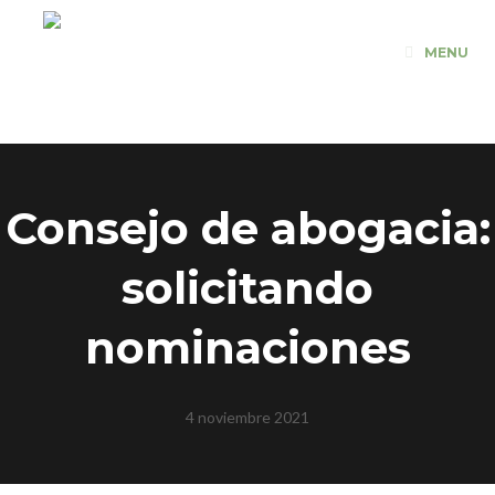
Saltar
al
MENU
contenido
Consejo de abogacia:
solicitando
nominaciones
4 noviembre 2021