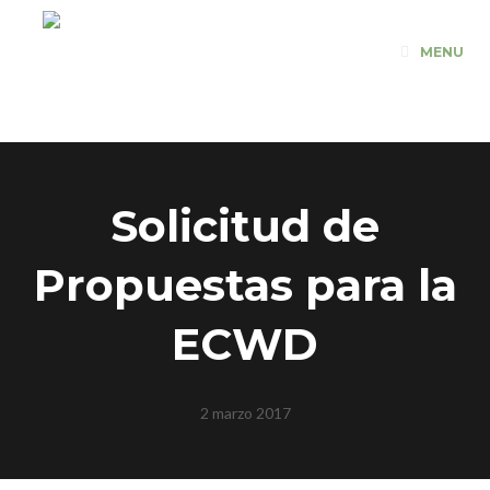
Saltar
al
MENU
contenido
Solicitud de
Propuestas para la
ECWD
2 marzo 2017