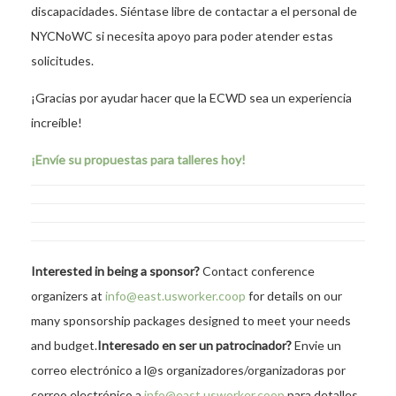
discapacidades. Siéntase libre de contactar a el personal de
NYCNoWC si necesita apoyo para poder atender estas
solicitudes.
¡Gracias por ayudar hacer que la ECWD sea un experiencia
increíble!
¡Envíe su propuestas para talleres hoy!
Interested in being a sponsor?
Contact conference
organizers at
info@east.usworker.coop
for details on our
many sponsorship packages designed to meet your needs
and budget.
Interesado en ser un patrocinador?
Envie un
correo electrónico a l@s organizadores/organizadoras por
correo electrónico a
info@east.usworker.coop
para detalles