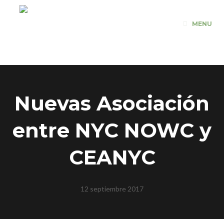
Saltar
al
MENU
contenido
Nuevas Asociación
entre NYC NOWC y
CEANYC
12 septiembre 2017