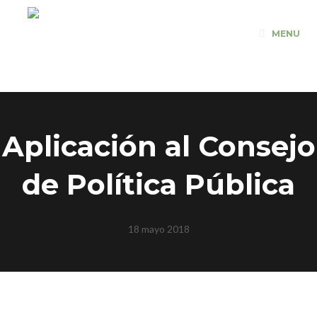
Saltar
al
MENU
contenido
Aplicación al Consejo
de Política Pública
18 mayo 2018