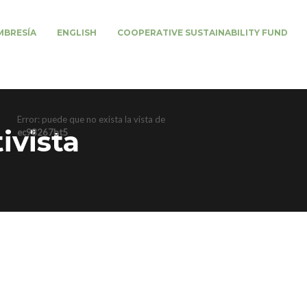
BRESÍA
ENGLISH
COOPERATIVE SUSTAINABILITY FUND
Error: puede que no exista la vista de
ivista
ec98267bt5