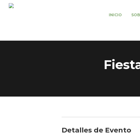
Saltar
al
INICIO
SOB
contenido
Fiest
Detalles de Evento