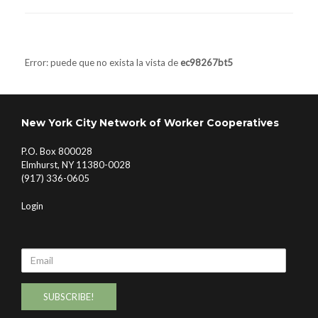
Navegador de artículos
Error: puede que no exista la vista de
ec98267bt5
New York City Network of Worker Cooperatives
P.O. Box 800028
Elmhurst, NY 11380-0028
(917) 336-0605
Login
Email